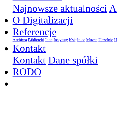
Najnowsze aktualności
A
O Digitalizacji
Referencje
Archiwa
Biblioteki
Inne
Instytuty
Książnice
Muzea
Uczelnie
U
Kontakt
Kontakt
Dane spółki
RODO