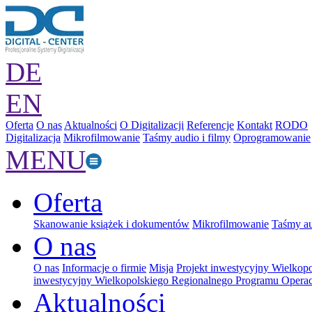
DE
EN
Oferta
O nas
Aktualności
O Digitalizacji
Referencje
Kontakt
RODO
Digitalizacja
Mikrofilmowanie
Taśmy audio i filmy
Oprogramowanie
MENU
Oferta
Skanowanie książek i dokumentów
Mikrofilmowanie
Taśmy au
O nas
O nas
Informacje o firmie
Misja
Projekt inwestycyjny Wielkop
inwestycyjny Wielkopolskiego Regionalnego Programu Operac
Aktualności