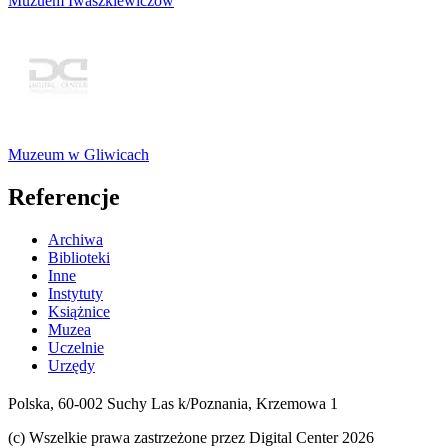
Muzuem Iwaszkiewiczów
Muzeum w Gliwicach
Referencje
Archiwa
Biblioteki
Inne
Instytuty
Książnice
Muzea
Uczelnie
Urzędy
Polska, 60-002 Suchy Las k/Poznania, Krzemowa 1
(c) Wszelkie prawa zastrzeżone przez Digital Center 2026