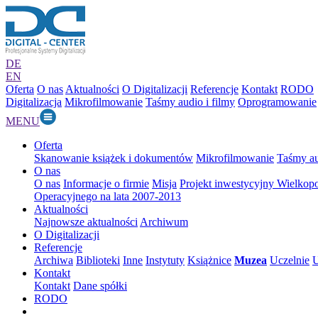
DE
EN
Oferta
O nas
Aktualności
O Digitalizacji
Referencje
Kontakt
RODO
Digitalizacja
Mikrofilmowanie
Taśmy audio i filmy
Oprogramowanie
MENU
Oferta
Skanowanie książek i dokumentów
Mikrofilmowanie
Taśmy au
O nas
O nas
Informacje o firmie
Misja
Projekt inwestycyjny Wielkop
Operacyjnego na lata 2007-2013
Aktualności
Najnowsze aktualności
Archiwum
O Digitalizacji
Referencje
Archiwa
Biblioteki
Inne
Instytuty
Książnice
Muzea
Uczelnie
U
Kontakt
Kontakt
Dane spółki
RODO