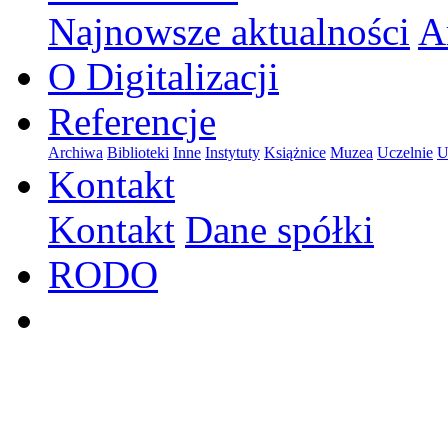
Najnowsze aktualności
A
O Digitalizacji
Referencje
Archiwa
Biblioteki
Inne
Instytuty
Książnice
Muzea
Uczelnie
U
Kontakt
Kontakt
Dane spółki
RODO