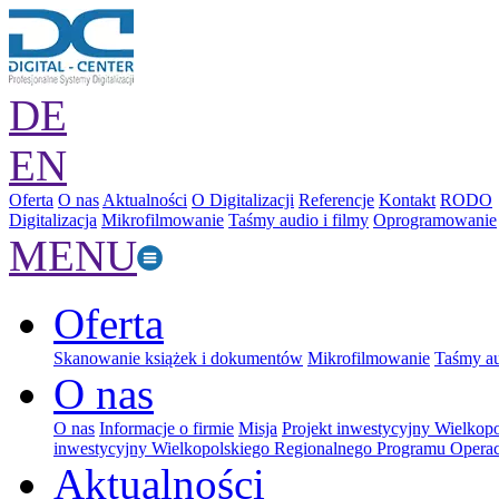
DE
EN
Oferta
O nas
Aktualności
O Digitalizacji
Referencje
Kontakt
RODO
Digitalizacja
Mikrofilmowanie
Taśmy audio i filmy
Oprogramowanie
MENU
Oferta
Skanowanie książek i dokumentów
Mikrofilmowanie
Taśmy au
O nas
O nas
Informacje o firmie
Misja
Projekt inwestycyjny Wielkop
inwestycyjny Wielkopolskiego Regionalnego Programu Operac
Aktualności