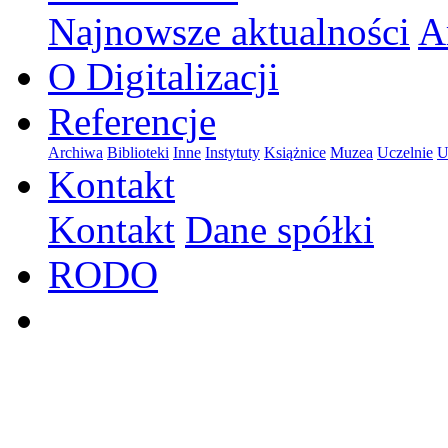
Najnowsze aktualności
A
O Digitalizacji
Referencje
Archiwa
Biblioteki
Inne
Instytuty
Książnice
Muzea
Uczelnie
U
Kontakt
Kontakt
Dane spółki
RODO