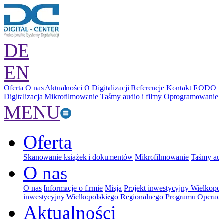
DE
EN
Oferta
O nas
Aktualności
O Digitalizacji
Referencje
Kontakt
RODO
Digitalizacja
Mikrofilmowanie
Taśmy audio i filmy
Oprogramowanie
MENU
Oferta
Skanowanie książek i dokumentów
Mikrofilmowanie
Taśmy au
O nas
O nas
Informacje o firmie
Misja
Projekt inwestycyjny Wielkop
inwestycyjny Wielkopolskiego Regionalnego Programu Operac
Aktualności