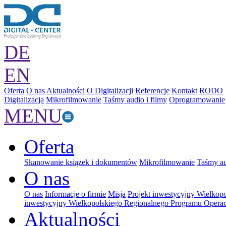
DE
EN
Oferta
O nas
Aktualności
O Digitalizacji
Referencje
Kontakt
RODO
Digitalizacja
Mikrofilmowanie
Taśmy audio i filmy
Oprogramowanie
MENU
Oferta
Skanowanie książek i dokumentów
Mikrofilmowanie
Taśmy au
O nas
O nas
Informacje o firmie
Misja
Projekt inwestycyjny Wielkop
inwestycyjny Wielkopolskiego Regionalnego Programu Operac
Aktualności