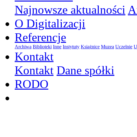
Najnowsze aktualności
A
O Digitalizacji
Referencje
Archiwa
Biblioteki
Inne
Instytuty
Książnice
Muzea
Uczelnie
U
Kontakt
Kontakt
Dane spółki
RODO