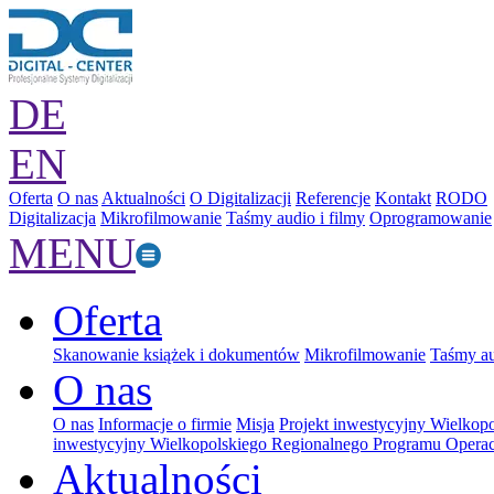
DE
EN
Oferta
O nas
Aktualności
O Digitalizacji
Referencje
Kontakt
RODO
Digitalizacja
Mikrofilmowanie
Taśmy audio i filmy
Oprogramowanie
MENU
Oferta
Skanowanie książek i dokumentów
Mikrofilmowanie
Taśmy au
O nas
O nas
Informacje o firmie
Misja
Projekt inwestycyjny Wielkop
inwestycyjny Wielkopolskiego Regionalnego Programu Operac
Aktualności