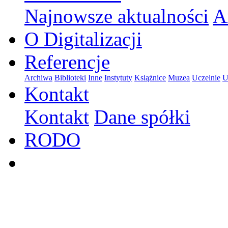
Najnowsze aktualności
A
O Digitalizacji
Referencje
Archiwa
Biblioteki
Inne
Instytuty
Książnice
Muzea
Uczelnie
U
Kontakt
Kontakt
Dane spółki
RODO