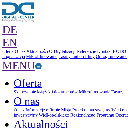
DE
EN
Oferta
O nas
Aktualności
O Digitalizacji
Referencje
Kontakt
RODO
Digitalizacja
Mikrofilmowanie
Taśmy audio i filmy
Oprogramowanie
MENU
Oferta
Skanowanie książek i dokumentów
Mikrofilmowanie
Taśmy au
O nas
O nas
Informacje o firmie
Misja
Projekt inwestycyjny Wielkop
inwestycyjny Wielkopolskiego Regionalnego Programu Operac
Aktualności