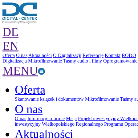
DE
EN
Oferta
O nas
Aktualności
O Digitalizacji
Referencje
Kontakt
RODO
Digitalizacja
Mikrofilmowanie
Taśmy audio i filmy
Oprogramowanie
MENU
Oferta
Skanowanie książek i dokumentów
Mikrofilmowanie
Taśmy au
O nas
O nas
Informacje o firmie
Misja
Projekt inwestycyjny Wielkop
inwestycyjny Wielkopolskiego Regionalnego Programu Operac
Aktualności