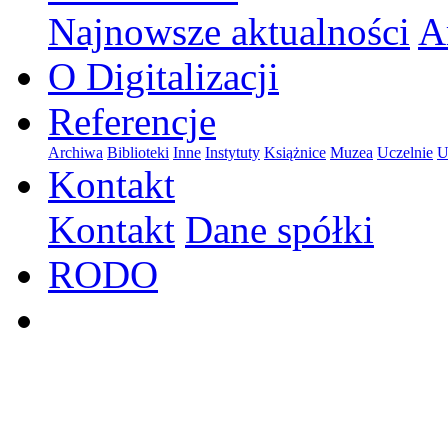
Najnowsze aktualności
A
O Digitalizacji
Referencje
Archiwa
Biblioteki
Inne
Instytuty
Książnice
Muzea
Uczelnie
U
Kontakt
Kontakt
Dane spółki
RODO