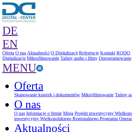
DE
EN
Oferta
O nas
Aktualności
O Digitalizacji
Referencje
Kontakt
RODO
Digitalizacja
Mikrofilmowanie
Taśmy audio i filmy
Oprogramowanie
MENU
Oferta
Skanowanie książek i dokumentów
Mikrofilmowanie
Taśmy au
O nas
O nas
Informacje o firmie
Misja
Projekt inwestycyjny Wielkop
inwestycyjny Wielkopolskiego Regionalnego Programu Operac
Aktualności