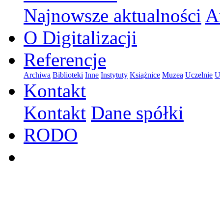
Najnowsze aktualności
A
O Digitalizacji
Referencje
Archiwa
Biblioteki
Inne
Instytuty
Książnice
Muzea
Uczelnie
U
Kontakt
Kontakt
Dane spółki
RODO