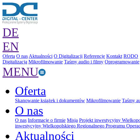
DE
EN
Oferta
O nas
Aktualności
O Digitalizacji
Referencje
Kontakt
RODO
Digitalizacja
Mikrofilmowanie
Taśmy audio i filmy
Oprogramowanie
MENU
Oferta
Skanowanie książek i dokumentów
Mikrofilmowanie
Taśmy au
O nas
O nas
Informacje o firmie
Misja
Projekt inwestycyjny Wielkop
inwestycyjny Wielkopolskiego Regionalnego Programu Operac
Aktualności