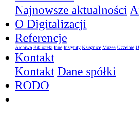
Najnowsze aktualności
A
O Digitalizacji
Referencje
Archiwa
Biblioteki
Inne
Instytuty
Książnice
Muzea
Uczelnie
U
Kontakt
Kontakt
Dane spółki
RODO