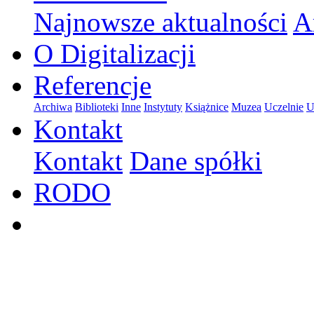
Najnowsze aktualności
A
O Digitalizacji
Referencje
Archiwa
Biblioteki
Inne
Instytuty
Książnice
Muzea
Uczelnie
U
Kontakt
Kontakt
Dane spółki
RODO