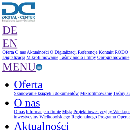
DE
EN
Oferta
O nas
Aktualności
O Digitalizacji
Referencje
Kontakt
RODO
Digitalizacja
Mikrofilmowanie
Taśmy audio i filmy
Oprogramowanie
MENU
Oferta
Skanowanie książek i dokumentów
Mikrofilmowanie
Taśmy au
O nas
O nas
Informacje o firmie
Misja
Projekt inwestycyjny Wielkop
inwestycyjny Wielkopolskiego Regionalnego Programu Operac
Aktualności