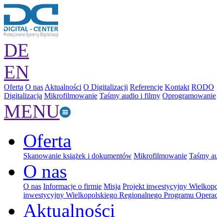
DE
EN
Oferta
O nas
Aktualności
O Digitalizacji
Referencje
Kontakt
RODO
Digitalizacja
Mikrofilmowanie
Taśmy audio i filmy
Oprogramowanie
MENU
Oferta
Skanowanie książek i dokumentów
Mikrofilmowanie
Taśmy au
O nas
O nas
Informacje o firmie
Misja
Projekt inwestycyjny Wielkop
inwestycyjny Wielkopolskiego Regionalnego Programu Operac
Aktualności