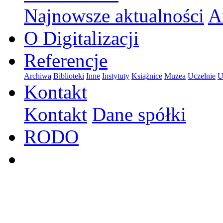
Najnowsze aktualności
A
O Digitalizacji
Referencje
Archiwa
Biblioteki
Inne
Instytuty
Książnice
Muzea
Uczelnie
U
Kontakt
Kontakt
Dane spółki
RODO