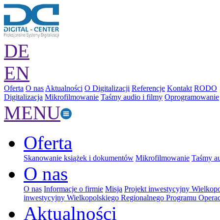
DE
EN
Oferta
O nas
Aktualności
O Digitalizacji
Referencje
Kontakt
RODO
Digitalizacja
Mikrofilmowanie
Taśmy audio i filmy
Oprogramowanie
MENU
Oferta
Skanowanie książek i dokumentów
Mikrofilmowanie
Taśmy au
O nas
O nas
Informacje o firmie
Misja
Projekt inwestycyjny Wielkop
inwestycyjny Wielkopolskiego Regionalnego Programu Operac
Aktualności