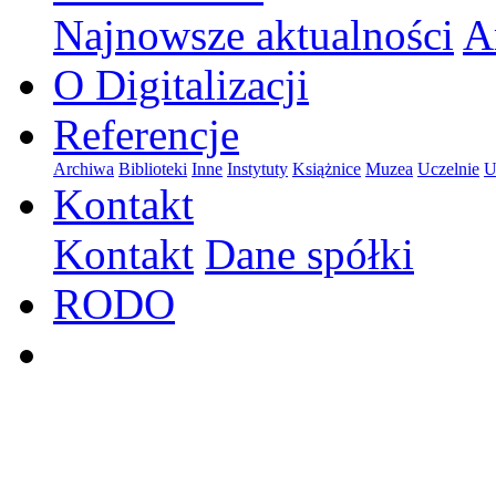
Najnowsze aktualności
A
O Digitalizacji
Referencje
Archiwa
Biblioteki
Inne
Instytuty
Książnice
Muzea
Uczelnie
U
Kontakt
Kontakt
Dane spółki
RODO