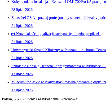
Kolejna udana instalacja – Zeutschel OM1700Pro już pracuje u
28 lipiec 2026
Zeutschel OS A - poznaj profesjonalny skaner archiwalny podc
21 lipiec 2026
📸 Nowa jakość digitalizacji zaczyna się od jednego piksela
21 lipiec 2026
Uniwersytecki Szpital Kliniczny w Poznaniu uruchomił Centrum
21 lipiec 2026
Szkolenie z obsługi skanera i oprogramowania w Bibliotece 
17 lipiec 2026
Muzeum Podlaskie w Białymstoku rozwija pracownię digitaliza
17 lipiec 2026
Polska, 60-002 Suchy Las k/Poznania, Krzemowa 1