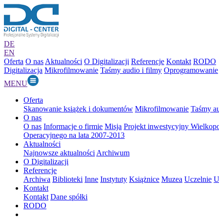
DE
EN
Oferta
O nas
Aktualności
O Digitalizacji
Referencje
Kontakt
RODO
Digitalizacja
Mikrofilmowanie
Taśmy audio i filmy
Oprogramowanie
MENU
Oferta
Skanowanie książek i dokumentów
Mikrofilmowanie
Taśmy au
O nas
O nas
Informacje o firmie
Misja
Projekt inwestycyjny Wielkop
Operacyjnego na lata 2007-2013
Aktualności
Najnowsze aktualności
Archiwum
O Digitalizacji
Referencje
Archiwa
Biblioteki
Inne
Instytuty
Książnice
Muzea
Uczelnie
U
Kontakt
Kontakt
Dane spółki
RODO