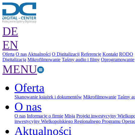
DE
EN
Oferta
O nas
Aktualności
O Digitalizacji
Referencje
Kontakt
RODO
Digitalizacja
Mikrofilmowanie
Taśmy audio i filmy
Oprogramowanie
MENU
Oferta
Skanowanie książek i dokumentów
Mikrofilmowanie
Taśmy au
O nas
O nas
Informacje o firmie
Misja
Projekt inwestycyjny Wielkop
inwestycyjny Wielkopolskiego Regionalnego Programu Operac
Aktualności