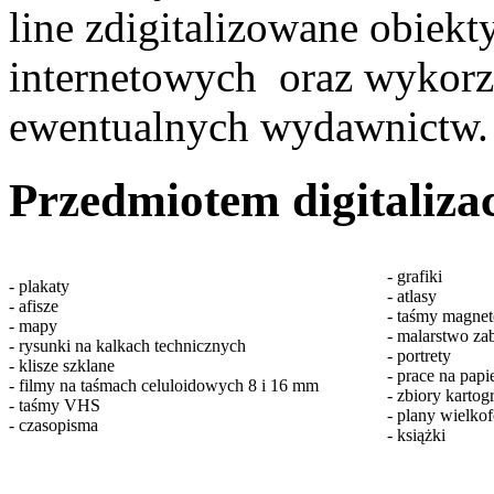
line zdigitalizowane obiekt
internetowych oraz wykorz
ewentualnych wydawnictw.
Przedmiotem digitalizac
- grafiki
- plakaty
- atlasy
- afisze
- taśmy magnet
- mapy
- malarstwo z
- rysunki na kalkach technicznych
- portrety
- klisze szklane
- prace na papi
- filmy na taśmach celuloidowych 8 i 16 mm
- zbiory kartog
- taśmy VHS
- plany wielko
- czasopisma
- książki