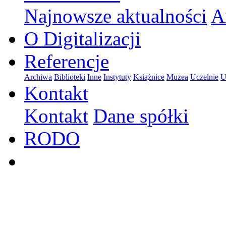
Najnowsze aktualności
A
O Digitalizacji
Referencje
Archiwa
Biblioteki
Inne
Instytuty
Książnice
Muzea
Uczelnie
U
Kontakt
Kontakt
Dane spółki
RODO