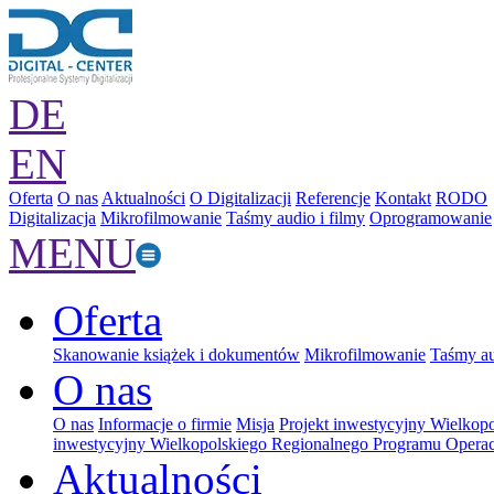
DE
EN
Oferta
O nas
Aktualności
O Digitalizacji
Referencje
Kontakt
RODO
Digitalizacja
Mikrofilmowanie
Taśmy audio i filmy
Oprogramowanie
MENU
Oferta
Skanowanie książek i dokumentów
Mikrofilmowanie
Taśmy au
O nas
O nas
Informacje o firmie
Misja
Projekt inwestycyjny Wielkop
inwestycyjny Wielkopolskiego Regionalnego Programu Operac
Aktualności