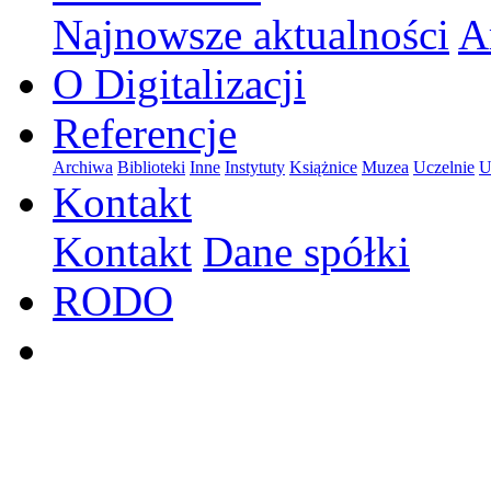
Najnowsze aktualności
A
O Digitalizacji
Referencje
Archiwa
Biblioteki
Inne
Instytuty
Książnice
Muzea
Uczelnie
U
Kontakt
Kontakt
Dane spółki
RODO