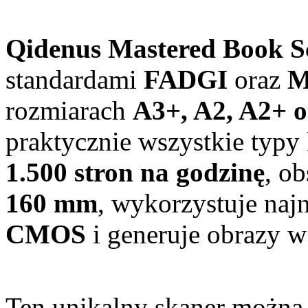
Qidenus Mastered Book S
standardami
FADGI
oraz
M
rozmiarach
A3+, A2, A2+ o
praktycznie wszystkie typy 
1.500 stron na godzinę
, o
160 mm
, wykorzystuje naj
CMOS
i generuje obrazy w
Ten unikalny skaner można 