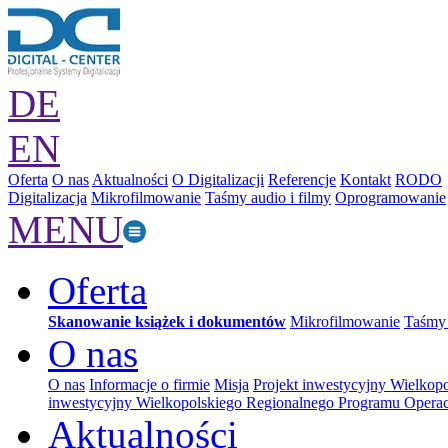
DE
EN
Oferta
O nas
Aktualności
O Digitalizacji
Referencje
Kontakt
RODO
Digitalizacja
Mikrofilmowanie
Taśmy audio i filmy
Oprogramowanie
MENU
Oferta
Skanowanie książek i dokumentów
Mikrofilmowanie
Taśmy 
O nas
O nas
Informacje o firmie
Misja
Projekt inwestycyjny Wielkop
inwestycyjny Wielkopolskiego Regionalnego Programu Operac
Aktualności