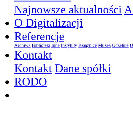
Najnowsze aktualności
A
O Digitalizacji
Referencje
Archiwa
Biblioteki
Inne
Instytuty
Książnice
Muzea
Uczelnie
U
Kontakt
Kontakt
Dane spółki
RODO