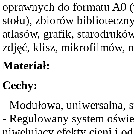
oprawnych do formatu A0 (
stołu), zbiorów bibliotecz
atlasów, grafik, starodruk
zdjęć, klisz, mikrofilmów,
Materiał:
Cechy:
- Modułowa, uniwersalna, st
- Regulowany system oświe
niwelujący efekty cieni i od