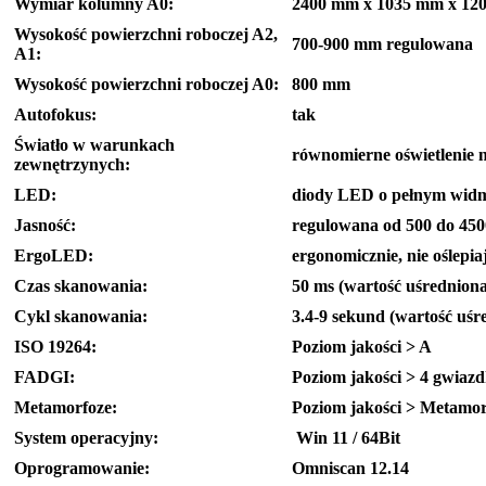
Wymiar kolumny A0:
2400 mm x 1035 mm x 1
Wysokość powierzchni roboczej A2,
700-900 mm regulowana
A1:
Wysokość powierzchni roboczej A0:
800 mm
Autofokus:
tak
Światło w warunkach
równomierne oświetlenie 
zewnętrzynych:
LED:
diody LED o pełnym wid
Jasność:
regulowana od 500 do 450
ErgoLED:
ergonomicznie, nie oślepi
Czas skanowania:
50 ms (wartość uśredniona
Cykl skanowania:
3.4-9 sekund (wartość uśr
ISO 19264:
Poziom jakości > A
FADGI:
Poziom jakości > 4 gwiazd
Metamorfoze:
Poziom jakości > Metamor
System operacyjny:
Win 11 / 64Bit
Oprogramowanie:
Omniscan 12.14