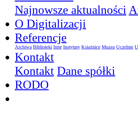
Najnowsze aktualności
A
O Digitalizacji
Referencje
Archiwa
Biblioteki
Inne
Instytuty
Książnice
Muzea
Uczelnie
U
Kontakt
Kontakt
Dane spółki
RODO