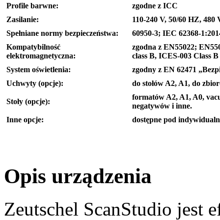
Profile barwne:
zgodne z ICC
Zasilanie:
110-240 V, 50/60 HZ, 480
Spełniane normy bezpieczeństwa:
60950-3; IEC 62368-1:201
Kompatybilność
zgodna z EN55022; EN550
elektromagnetyczna:
class B, ICES-003 Class B
System oświetlenia:
zgodny z EN 62471 „Bezpi
Uchwyty (opcje):
do stołów A2, A1, do zbi
formatów A2, A1, A0, vac
Stoły (opcje):
negatywów i inne.
Inne opcje:
dostępne pod indywidualn
Opis urządzenia
Zeutschel ScanStudio jest e