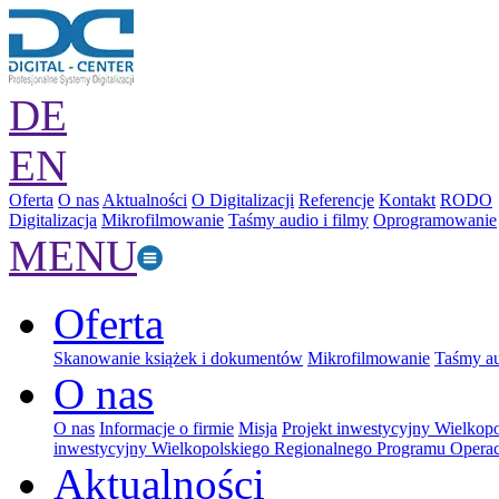
DE
EN
Oferta
O nas
Aktualności
O Digitalizacji
Referencje
Kontakt
RODO
Digitalizacja
Mikrofilmowanie
Taśmy audio i filmy
Oprogramowanie
MENU
Oferta
Skanowanie książek i dokumentów
Mikrofilmowanie
Taśmy au
O nas
O nas
Informacje o firmie
Misja
Projekt inwestycyjny Wielkop
inwestycyjny Wielkopolskiego Regionalnego Programu Operac
Aktualności