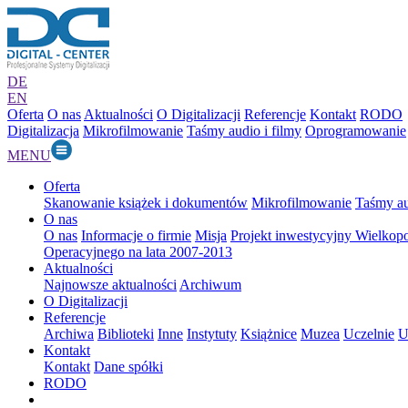
DE
EN
Oferta
O nas
Aktualności
O Digitalizacji
Referencje
Kontakt
RODO
Digitalizacja
Mikrofilmowanie
Taśmy audio i filmy
Oprogramowanie
MENU
Oferta
Skanowanie książek i dokumentów
Mikrofilmowanie
Taśmy au
O nas
O nas
Informacje o firmie
Misja
Projekt inwestycyjny Wielkop
Operacyjnego na lata 2007-2013
Aktualności
Najnowsze aktualności
Archiwum
O Digitalizacji
Referencje
Archiwa
Biblioteki
Inne
Instytuty
Książnice
Muzea
Uczelnie
U
Kontakt
Kontakt
Dane spółki
RODO