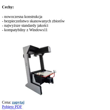
Cechy:
- nowoczesna konstrukcja
- bezpieczeństwo skanowanych zbiorów
- najwyższe standardy jakości
- kompatybilny z Windows11
Cena:
zapytaj
Pobierz PDF