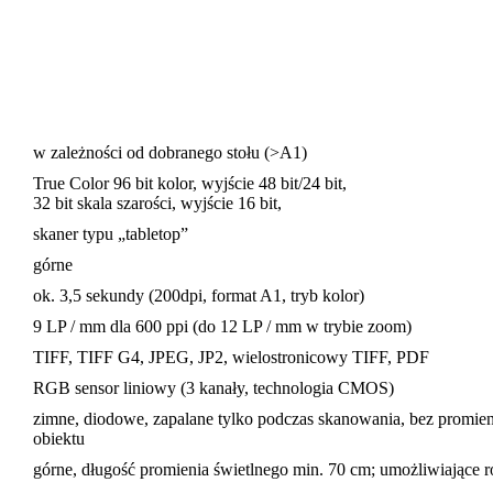
w zależności od dobranego stołu (>A1)
True Color 96 bit kolor, wyjście 48 bit/24 bit,
32 bit skala szarości, wyjście 16 bit,
skaner typu „tabletop”
górne
ok. 3,5 sekundy (200dpi, format A1, tryb kolor)
9 LP / mm dla 600 ppi (do 12 LP / mm w trybie zoom)
TIFF, TIFF G4, JPEG, JP2, wielostronicowy TIFF, PDF
RGB sensor liniowy (3 kanały, technologia CMOS)
zimne, diodowe, zapalane tylko podczas skanowania, bez promien
obiektu
górne, długość promienia świetlnego min. 70 cm; umożliwiające