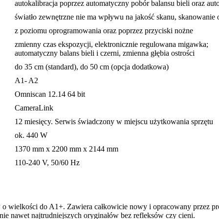
autokalibracja poprzez automatyczny pobór balansu bieli oraz au
światło zewnętrzne nie ma wpływu na jakość skanu, skanowanie 
z poziomu oprogramowania oraz poprzez przyciski nożne
zmienny czas ekspozycji, elektronicznie regulowana migawka;
automatyczny balans bieli i czerni, zmienna głębia ostrości
do 35 cm (standard), do 50 cm (opcja dodatkowa)
A1- A2
Omniscan 12.14 64 bit
CameraLink
12 miesięcy. Serwis świadczony w miejscu użytkowania sprzętu
ok. 440 W
1370 mm x 2200 mm x 2144 mm
110-240 V, 50/60 Hz
w o wielkości do A1+. Zawiera całkowicie nowy i opracowany przez 
e nawet najtrudniejszych oryginałów bez refleksów czy cieni.