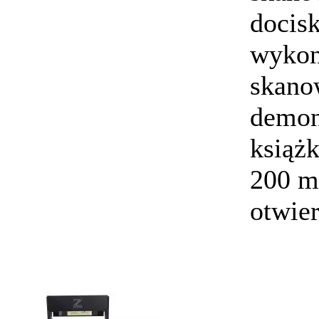
docis
wykon
skano
demon
książk
200 mm
otwier