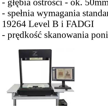
- głębia ostrości - ok. 50m
- spełnia wymagania stand
19264 Level B i FADGI
- prędkość skanowania poni