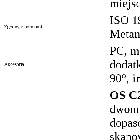
miejs
ISO 19
Zgodny z normami
Metam
PC, mo
dodat
Akcesoria
90°, i
OS C2
dwoma
dopas
skano