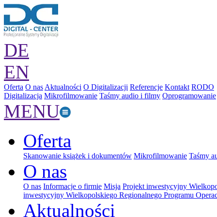
DE
EN
Oferta
O nas
Aktualności
O Digitalizacji
Referencje
Kontakt
RODO
Digitalizacja
Mikrofilmowanie
Taśmy audio i filmy
Oprogramowanie
MENU
Oferta
Skanowanie książek i dokumentów
Mikrofilmowanie
Taśmy au
O nas
O nas
Informacje o firmie
Misja
Projekt inwestycyjny Wielkop
inwestycyjny Wielkopolskiego Regionalnego Programu Operac
Aktualności