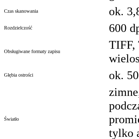
ok. 3,
Czas skanowania
600 d
Rozdzielczość
TIFF,
Obsługiwane formaty zapisu
wielo
ok. 5
Głębia ostrości
zimne
podcz
promi
Światło
tylko