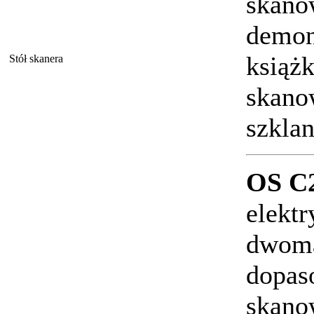
skano
demon
książ
Stół skanera
skano
szklan
OS C2
elektr
dwoma
dopas
skanow