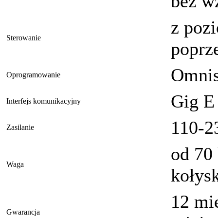
bez w
z poz
Sterowanie
poprz
Omnis
Oprogramowanie
Gig E
Interfejs komunikacyjny
110-2
Zasilanie
od 70
Waga
kołysk
12 mi
Gwarancja