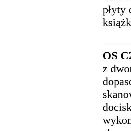
płyty
książ
OS C
z dwo
dopas
skanow
docis
wykon