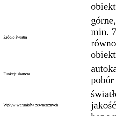
obiek
górne
min. 
Źródło światła
równo
obiekt
autok
Funkcje skanera
pobór 
świat
jakoś
Wpływ warunków zewnętrznych