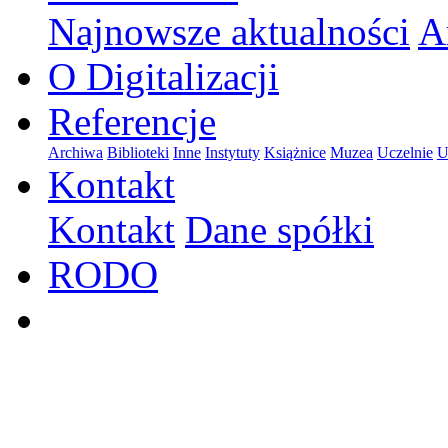
Najnowsze aktualności
A
O Digitalizacji
Referencje
Archiwa
Biblioteki
Inne
Instytuty
Książnice
Muzea
Uczelnie
U
Kontakt
Kontakt
Dane spółki
RODO