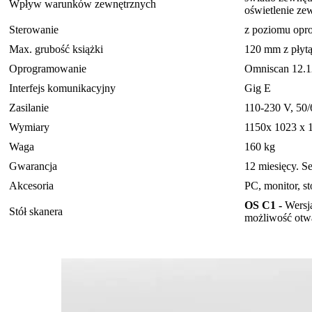
Wpływ warunków zewnętrznych
oświetlenie ze
Sterowanie
z poziomu opro
Max. grubość książki
120 mm z płytą
Oprogramowanie
Omniscan 12.12
Interfejs komunikacyjny
Gig E
Zasilanie
110-230 V, 50/
Wymiary
1150x 1023 x 
Waga
160 kg
Gwarancja
12 miesięcy. S
Akcesoria
PC, monitor, s
OS C1 -
Wersj
Stół skanera
możliwość otwa