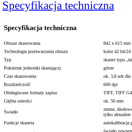
Specyfikacja techniczna
Specyfikacja techniczna
Obszar skanowania
842 x 615 mm
Technologia przetwarzania obrazu
kolor 42 bit/24 
Typ
skaner typu „ta
Położenie jednostki skanującej
górne
Czas skanowania
ok. 3,8 sek dla
Rozdzielczość
600 dpi
Obsługiwane formaty zapisu
TIFF, TIFF G4,
Głębia ostrości
ok. 50 mm
zimne, diodowe
Światło
tylko aktualni
Funkcje skanera
autokalibracja
światło zewnęt