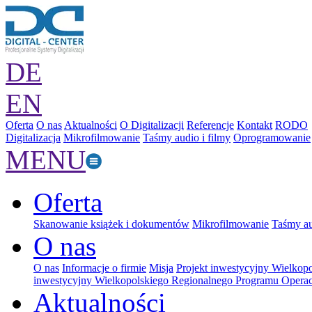
DE
EN
Oferta
O nas
Aktualności
O Digitalizacji
Referencje
Kontakt
RODO
Digitalizacja
Mikrofilmowanie
Taśmy audio i filmy
Oprogramowanie
MENU
Oferta
Skanowanie książek i dokumentów
Mikrofilmowanie
Taśmy au
O nas
O nas
Informacje o firmie
Misja
Projekt inwestycyjny Wielkop
inwestycyjny Wielkopolskiego Regionalnego Programu Operac
Aktualności