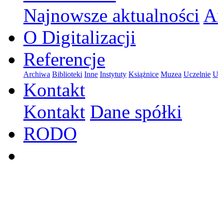
Najnowsze aktualności
A
O Digitalizacji
Referencje
Archiwa
Biblioteki
Inne
Instytuty
Książnice
Muzea
Uczelnie
U
Kontakt
Kontakt
Dane spółki
RODO