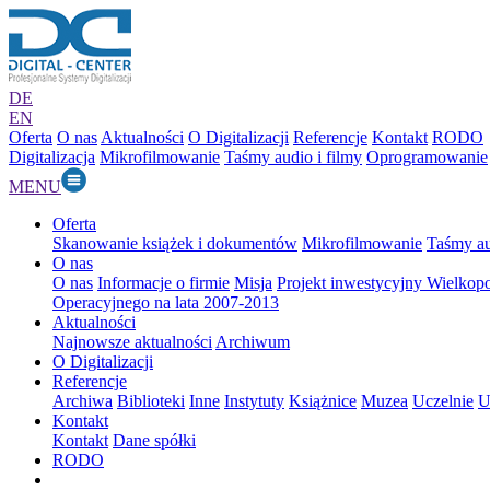
DE
EN
Oferta
O nas
Aktualności
O Digitalizacji
Referencje
Kontakt
RODO
Digitalizacja
Mikrofilmowanie
Taśmy audio i filmy
Oprogramowanie
MENU
Oferta
Skanowanie książek i dokumentów
Mikrofilmowanie
Taśmy au
O nas
O nas
Informacje o firmie
Misja
Projekt inwestycyjny Wielkop
Operacyjnego na lata 2007-2013
Aktualności
Najnowsze aktualności
Archiwum
O Digitalizacji
Referencje
Archiwa
Biblioteki
Inne
Instytuty
Książnice
Muzea
Uczelnie
U
Kontakt
Kontakt
Dane spółki
RODO