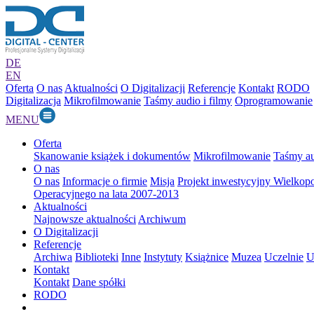
DE
EN
Oferta
O nas
Aktualności
O Digitalizacji
Referencje
Kontakt
RODO
Digitalizacja
Mikrofilmowanie
Taśmy audio i filmy
Oprogramowanie
MENU
Oferta
Skanowanie książek i dokumentów
Mikrofilmowanie
Taśmy au
O nas
O nas
Informacje o firmie
Misja
Projekt inwestycyjny Wielkop
Operacyjnego na lata 2007-2013
Aktualności
Najnowsze aktualności
Archiwum
O Digitalizacji
Referencje
Archiwa
Biblioteki
Inne
Instytuty
Książnice
Muzea
Uczelnie
U
Kontakt
Kontakt
Dane spółki
RODO