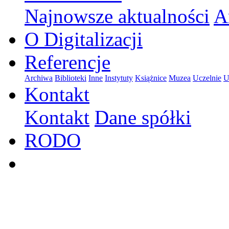
Najnowsze aktualności
A
O Digitalizacji
Referencje
Archiwa
Biblioteki
Inne
Instytuty
Książnice
Muzea
Uczelnie
U
Kontakt
Kontakt
Dane spółki
RODO