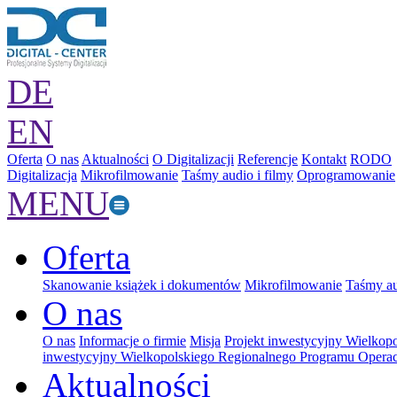
DE
EN
Oferta
O nas
Aktualności
O Digitalizacji
Referencje
Kontakt
RODO
Digitalizacja
Mikrofilmowanie
Taśmy audio i filmy
Oprogramowanie
MENU
Oferta
Skanowanie książek i dokumentów
Mikrofilmowanie
Taśmy au
O nas
O nas
Informacje o firmie
Misja
Projekt inwestycyjny Wielkop
inwestycyjny Wielkopolskiego Regionalnego Programu Operac
Aktualności