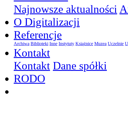
Najnowsze aktualności
A
O Digitalizacji
Referencje
Archiwa
Biblioteki
Inne
Instytuty
Książnice
Muzea
Uczelnie
U
Kontakt
Kontakt
Dane spółki
RODO