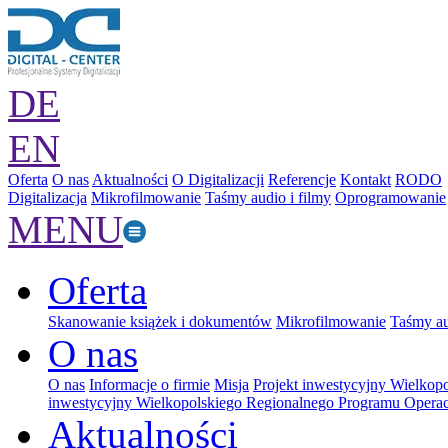
DE
EN
Oferta
O nas
Aktualności
O Digitalizacji
Referencje
Kontakt
RODO
Digitalizacja
Mikrofilmowanie
Taśmy audio i filmy
Oprogramowanie
MENU
Oferta
Skanowanie książek i dokumentów
Mikrofilmowanie
Taśmy au
O nas
O nas
Informacje o firmie
Misja
Projekt inwestycyjny Wielkop
inwestycyjny Wielkopolskiego Regionalnego Programu Operac
Aktualności