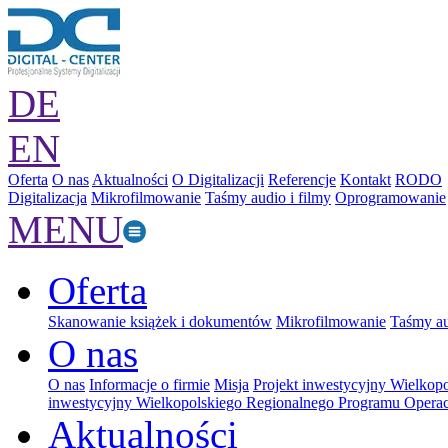
DE
EN
Oferta
O nas
Aktualności
O Digitalizacji
Referencje
Kontakt
RODO
Digitalizacja
Mikrofilmowanie
Taśmy audio i filmy
Oprogramowanie
MENU
Oferta
Skanowanie książek i dokumentów
Mikrofilmowanie
Taśmy au
O nas
O nas
Informacje o firmie
Misja
Projekt inwestycyjny Wielkop
inwestycyjny Wielkopolskiego Regionalnego Programu Operac
Aktualności