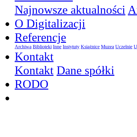
Najnowsze aktualności
A
O Digitalizacji
Referencje
Archiwa
Biblioteki
Inne
Instytuty
Książnice
Muzea
Uczelnie
U
Kontakt
Kontakt
Dane spółki
RODO