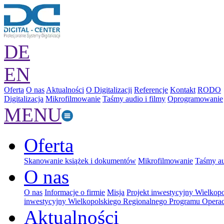
DE
EN
Oferta
O nas
Aktualności
O Digitalizacji
Referencje
Kontakt
RODO
Digitalizacja
Mikrofilmowanie
Taśmy audio i filmy
Oprogramowanie
MENU
Oferta
Skanowanie książek i dokumentów
Mikrofilmowanie
Taśmy au
O nas
O nas
Informacje o firmie
Misja
Projekt inwestycyjny Wielkop
inwestycyjny Wielkopolskiego Regionalnego Programu Operac
Aktualności