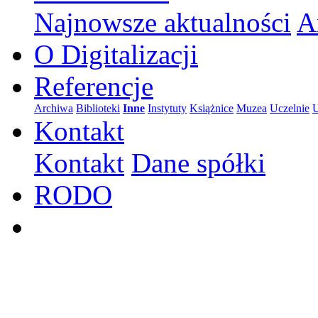
Najnowsze aktualności
A
O Digitalizacji
Referencje
Archiwa
Biblioteki
Inne
Instytuty
Książnice
Muzea
Uczelnie
U
Kontakt
Kontakt
Dane spółki
RODO