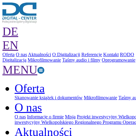
DE
EN
Oferta
O nas
Aktualności
O Digitalizacji
Referencje
Kontakt
RODO
Digitalizacja
Mikrofilmowanie
Taśmy audio i filmy
Oprogramowanie
MENU
Oferta
Skanowanie książek i dokumentów
Mikrofilmowanie
Taśmy au
O nas
O nas
Informacje o firmie
Misja
Projekt inwestycyjny Wielkop
inwestycyjny Wielkopolskiego Regionalnego Programu Operac
Aktualności