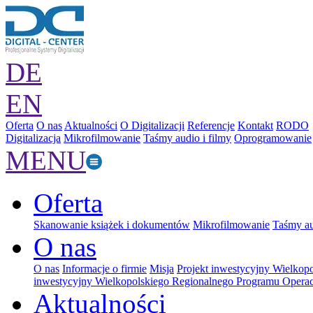
DE
EN
Oferta
O nas
Aktualności
O Digitalizacji
Referencje
Kontakt
RODO
Digitalizacja
Mikrofilmowanie
Taśmy audio i filmy
Oprogramowanie
MENU
Oferta
Skanowanie książek i dokumentów
Mikrofilmowanie
Taśmy au
O nas
O nas
Informacje o firmie
Misja
Projekt inwestycyjny Wielkop
inwestycyjny Wielkopolskiego Regionalnego Programu Operac
Aktualności