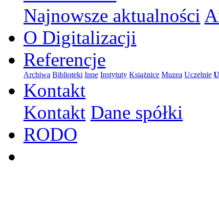
Najnowsze aktualności
A
O Digitalizacji
Referencje
Archiwa
Biblioteki
Inne
Instytuty
Książnice
Muzea
Uczelnie
U
Kontakt
Kontakt
Dane spółki
RODO