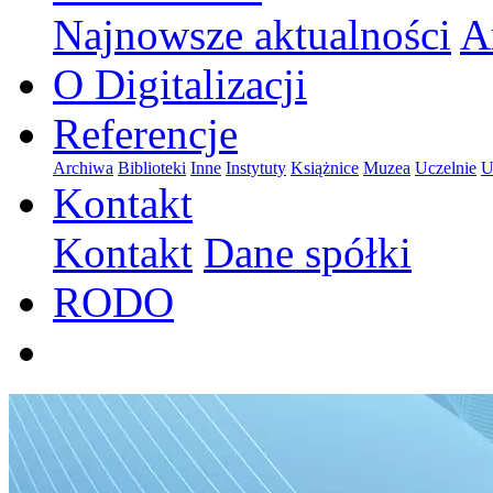
Najnowsze aktualności
A
O Digitalizacji
Referencje
Archiwa
Biblioteki
Inne
Instytuty
Książnice
Muzea
Uczelnie
U
Kontakt
Kontakt
Dane spółki
RODO