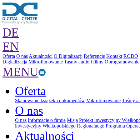
DE
EN
Oferta
O nas
Aktualności
O Digitalizacji
Referencje
Kontakt
RODO
Digitalizacja
Mikrofilmowanie
Taśmy audio i filmy
Oprogramowanie
MENU
Oferta
Skanowanie książek i dokumentów
Mikrofilmowanie
Taśmy au
O nas
O nas
Informacje o firmie
Misja
Projekt inwestycyjny Wielkop
inwestycyjny Wielkopolskiego Regionalnego Programu Operac
Aktualności