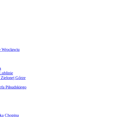
e Wrocławiu
a
Lublinie
 Zielonej Górze
efa Piłsudskiego
yka Chopina