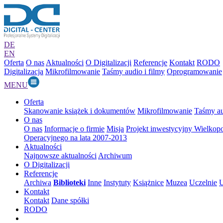
DE
EN
Oferta
O nas
Aktualności
O Digitalizacji
Referencje
Kontakt
RODO
Digitalizacja
Mikrofilmowanie
Taśmy audio i filmy
Oprogramowanie
MENU
Oferta
Skanowanie książek i dokumentów
Mikrofilmowanie
Taśmy au
O nas
O nas
Informacje o firmie
Misja
Projekt inwestycyjny Wielkop
Operacyjnego na lata 2007-2013
Aktualności
Najnowsze aktualności
Archiwum
O Digitalizacji
Referencje
Archiwa
Biblioteki
Inne
Instytuty
Książnice
Muzea
Uczelnie
U
Kontakt
Kontakt
Dane spółki
RODO