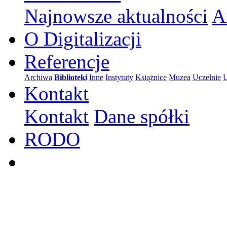
Najnowsze aktualności
A
O Digitalizacji
Referencje
Archiwa
Biblioteki
Inne
Instytuty
Książnice
Muzea
Uczelnie
U
Kontakt
Kontakt
Dane spółki
RODO