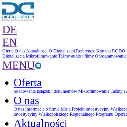
DE
EN
Oferta
O nas
Aktualności
O Digitalizacji
Referencje
Kontakt
RODO
Digitalizacja
Mikrofilmowanie
Taśmy audio i filmy
Oprogramowanie
MENU
Oferta
Skanowanie książek i dokumentów
Mikrofilmowanie
Taśmy au
O nas
O nas
Informacje o firmie
Misja
Projekt inwestycyjny Wielkop
inwestycyjny Wielkopolskiego Regionalnego Programu Operac
Aktualności