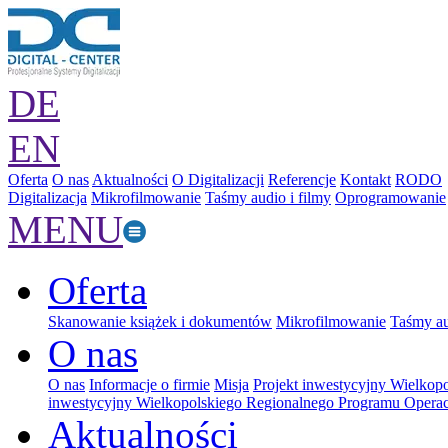
DE
EN
Oferta
O nas
Aktualności
O Digitalizacji
Referencje
Kontakt
RODO
Digitalizacja
Mikrofilmowanie
Taśmy audio i filmy
Oprogramowanie
MENU
Oferta
Skanowanie książek i dokumentów
Mikrofilmowanie
Taśmy au
O nas
O nas
Informacje o firmie
Misja
Projekt inwestycyjny Wielkop
inwestycyjny Wielkopolskiego Regionalnego Programu Operac
Aktualności