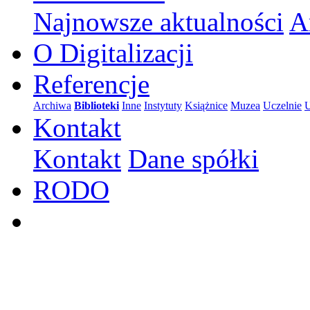
Najnowsze aktualności
A
O Digitalizacji
Referencje
Archiwa
Biblioteki
Inne
Instytuty
Książnice
Muzea
Uczelnie
U
Kontakt
Kontakt
Dane spółki
RODO