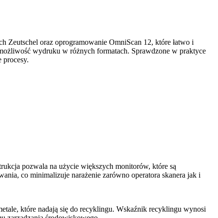
ach Zeutschel oraz oprogramowanie OmniScan 12, które łatwo i
o możliwość wydruku w różnych formatach. Sprawdzone w praktyce
e procesy.
ukcja pozwala na użycie większych monitorów, które są
ania, co minimalizuje narażenie zarówno operatora skanera jak i
tale, które nadają się do recyklingu. Wskaźnik recyklingu wynosi
emu zarządzania środowiskowego.