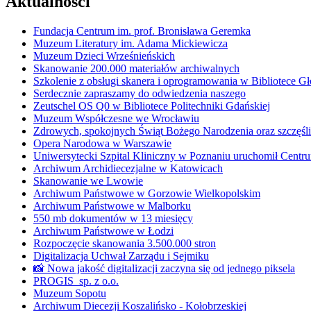
Aktualności
Fundacja Centrum im. prof. Bronisława Geremka
Muzeum Literatury im. Adama Mickiewicza
Muzeum Dzieci Wrześnieńskich
Skanowanie 200.000 materiałów archiwalnych
Szkolenie z obsługi skanera i oprogramowania w Bibliotece 
Serdecznie zapraszamy do odwiedzenia naszego
Zeutschel OS Q0 w Bibliotece Politechniki Gdańskiej
Muzeum Współczesne we Wrocławiu
Zdrowych, spokojnych Świąt Bożego Narodzenia oraz szczęśl
Opera Narodowa w Warszawie
Uniwersytecki Szpital Kliniczny w Poznaniu uruchomił Centrum
Archiwum Archidiecezjalne w Katowicach
Skanowanie we Lwowie
Archiwum Państwowe w Gorzowie Wielkopolskim
Archiwum Państwowe w Malborku
550 mb dokumentów w 13 miesięcy
Archiwum Państwowe w Łodzi
Rozpoczęcie skanowania 3.500.000 stron
Digitalizacja Uchwał Zarządu i Sejmiku
📸 Nowa jakość digitalizacji zaczyna się od jednego piksela
PROGIS sp. z o.o.
Muzeum Sopotu
Archiwum Diecezji Koszalińsko - Kołobrzeskiej