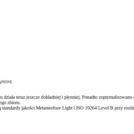
TĄPIONE
ziała teraz jeszcze dokładniej i płynniej. Ponadto zoptymalizowano o
ego zbioru.
ją standardy jakości Metamorfoze Light i ISO 19264 Level B przy rozdz