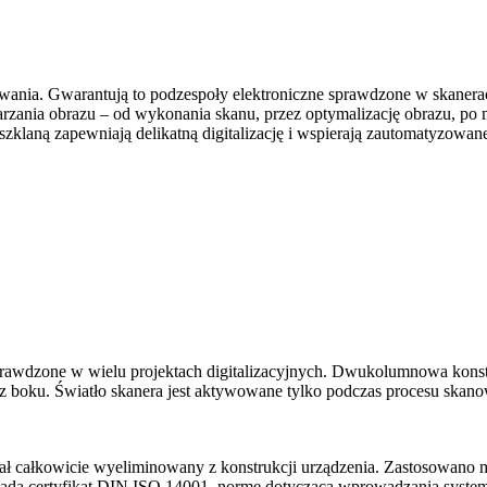
nowania. Gwarantują to podzespoły elektroniczne sprawdzone w skaner
arzania obrazu – od wykonania skanu, przez optymalizację obrazu, p
szklaną zapewniają delikatną digitalizację i wspierają zautomatyzowan
awdzone w wielu projektach digitalizacyjnych. Dwukolumnowa konstr
z boku. Światło skanera jest aktywowane tylko podczas procesu skanow
ał całkowicie wyeliminowany z konstrukcji urządzenia. Zastosowano me
posiada certyfikat DIN ISO 14001, normę dotyczącą wprowadzania syst