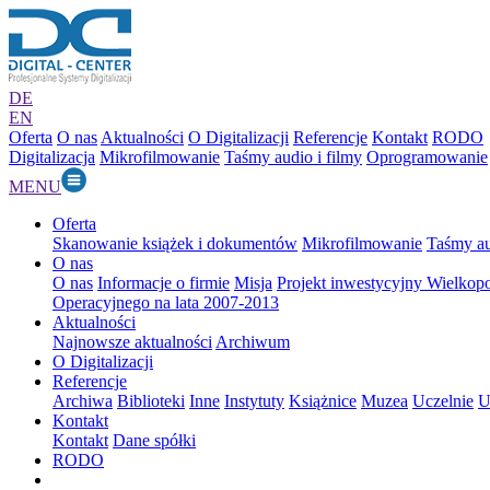
DE
EN
Oferta
O nas
Aktualności
O Digitalizacji
Referencje
Kontakt
RODO
Digitalizacja
Mikrofilmowanie
Taśmy audio i filmy
Oprogramowanie
MENU
Oferta
Skanowanie książek i dokumentów
Mikrofilmowanie
Taśmy au
O nas
O nas
Informacje o firmie
Misja
Projekt inwestycyjny Wielkop
Operacyjnego na lata 2007-2013
Aktualności
Najnowsze aktualności
Archiwum
O Digitalizacji
Referencje
Archiwa
Biblioteki
Inne
Instytuty
Książnice
Muzea
Uczelnie
U
Kontakt
Kontakt
Dane spółki
RODO