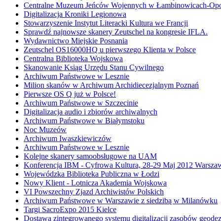
Centralne Muzeum Jeńców Wojennych w Łambinowicach-Op
Digitalizacja Kroniki Legionowa
Stowarzyszenie Instytut Literacki Kultura we Francji
Sprawdź najnowsze skanery Zeutschel na kongresie IFLA.
Wydawnictwo Miejskie Posnania
Zeutschel OS16000HQ u pierwszego Klienta w Polsce
Centralna Biblioteka Wojskowa
Skanowanie Ksiąg Urzędu Stanu Cywilnego
Archiwum Państwowe w Lesznie
Milion skanów w Archiwum Archidiecezjalnym Poznań
Pierwsze OS Q już w Polsce!
Archiwum Państwowe w Szczecinie
Digitalizacja audio i zbiorów archiwalnych
Archiwum Państwowe w Białymstoku
Noc Muzeów
Archiwum Iwaszkiewiczów
Archiwum Państwowe w Lesznie
Kolejne skanery samoobsługowe na UAM
Konferencja IBM - Cyfrowa Kultura, 28-29 Maj 2012 Warsza
Wojewódzka Biblioteka Publiczna w Łodzi
Nowy Klient - Lotnicza Akademia Wojskowa
VI Powszechny Zjazd Archiwistów Polskich
Archiwum Państwowe w Warszawie z siedzibą w Milanówku
Targi SacroExpo 2015 Kielce
Dostawa zintegrowanego systemu digitalizacji zasobów geode