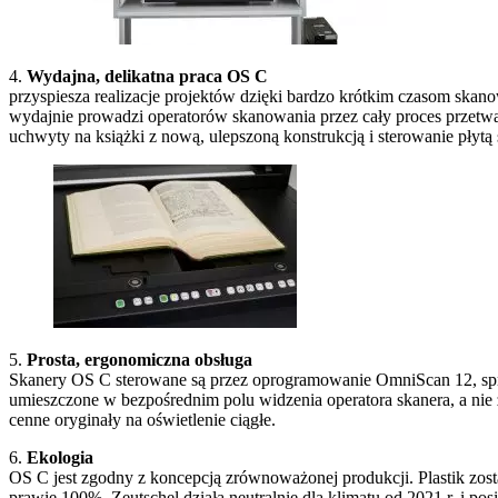
4.
Wydajna, delikatna praca OS C
przyspiesza realizacje projektów dzięki bardzo krótkim czasom ska
wydajnie prowadzi operatorów skanowania przez cały proces przetw
uchwyty na książki z nową, ulepszoną konstrukcją i sterowanie płytą 
5.
Prosta, ergonomiczna obsługa
Skanery OS C sterowane są przez oprogramowanie OmniScan 12, spr
umieszczone w bezpośrednim polu widzenia operatora skanera, a nie 
cenne oryginały na oświetlenie ciągłe.
6.
Ekologia
OS C jest zgodny z koncepcją zrównoważonej produkcji. Plastik zost
prawie 100%. Zeutschel działa neutralnie dla klimatu od 2021 r. i 